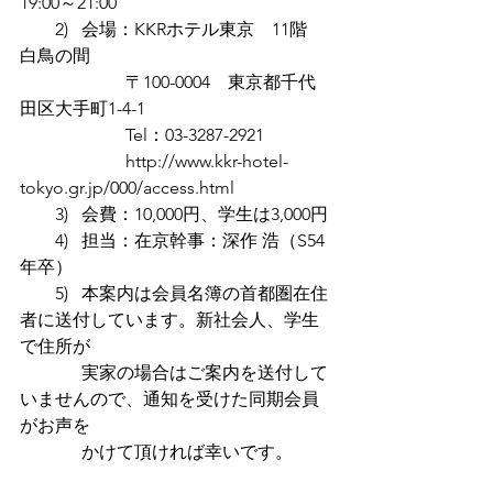
19:00～21:00
　　2)   会場：KKRホテル東京　11階　
白鳥の間
　　　　　　〒100-0004　東京都千代
田区大手町1-4-1
　　　　　　Tel：03-3287-2921
http://www.kkr-hotel-
tokyo.gr.jp/000/access.html
　　3)   会費：10,000円、学生は3,000円
　　4)   担当：在京幹事：深作 浩（S54
年卒）
　　5)   本案内は会員名簿の首都圏在住
者に送付しています。新社会人、学生
で住所が
　　　  実家の場合はご案内を送付して
いませんので、通知を受けた同期会員
がお声を
　　　  かけて頂ければ幸いです。