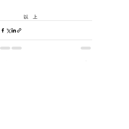
　　　　以　上
すべて表示
最新記事