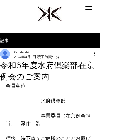
​水府倶楽部【水戸一高硬式野球部OB会】
記事
suifuclub
2024年4月1日
読了時間: 1分
令和6年度水府倶楽部在京
例会のご案内
会員各位
　　　　　　　水府倶楽部
事業委員（在京例会担
当）
　深作　浩
拝啓　時下益々ご健勝のこととお慶び